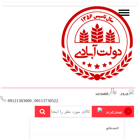
ورود
عضویت
09113730522 , 09121303609
۰
سبد خرید
جستجو