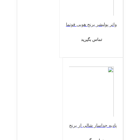
واتر پولیشر برنج هوبی فوتما
تماس بگیرید
پادیه جداساز شالی از برنج