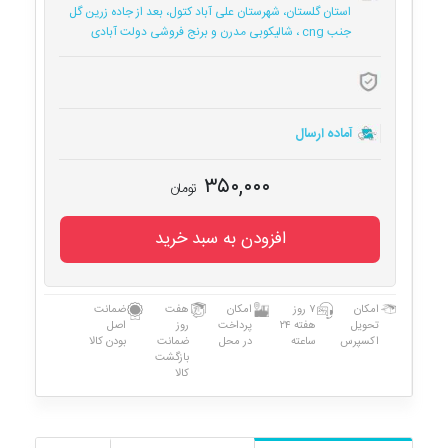
استان گلستان، شهرستان علی آباد کتول، بعد از جاده زرین گل
جنب cng ، شالیکوبی مدرن و برنج فروشی دولت آبادی
آماده ارسال
۳۵۰,۰۰۰
تومان
افزودن به سبد خرید
امکان
۷ روز
امکان
هفت
ضمانت
تحویل
هفته ۲۴
پرداخت
روز
اصل
اکسپرس
ساعته
در محل
ضمانت
بودن کالا
بازگشت
کالا