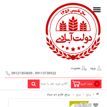
ورود
عضویت
09113730522 , 09121303609
۰
سبد خرید
برنج طارم دم سیاه
برنج
برنج