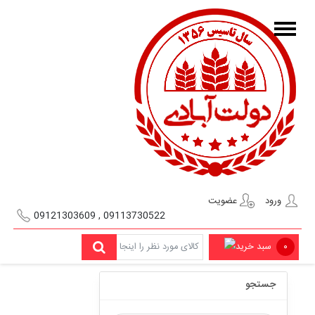
ورود
عضویت
09113730522 , 09121303609
۰
سبد خرید
جستجو