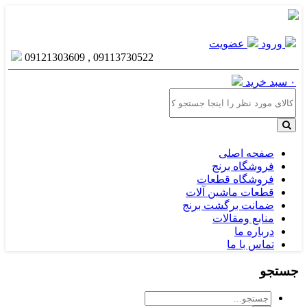
ورود
عضویت
09113730522 , 09121303609
۰
سبد خرید
صفحه اصلی
فروشگاه برنج
فروشگاه قطعات
قطعات ماشین آلات
ضمانت برگشت برنج
منابع ومقالات
درباره ما
تماس با ما
جستجو