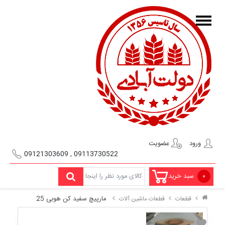
ورود
عضویت
09113730522 , 09121303609
۰
سبد خرید
مارپیچ سفید کن هوبی 25
قطعات
قطعات ماشین آلات