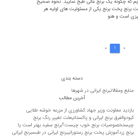
یم که چگونه یک برنج عالی طبخ نمایید. نحوه صحیح
 برنج پخت برنج یکی از مسئولیت های اولیه هر
زی است و هنو
Next
Previous
»
1
«
دسته بندی
منابع ومقالات
برنج ایرانی در شهرها
آخرین مطالب
بازدید معاونت وزیر جهاد کشاورزی از مزرعه خوشه طلایی
کبودوال
فرق برنج ایرانی و پاکستانی
علت تغییر رنگ برنج
چیست
خصوصیات برنج خوب چیست؟
برنج سفید بهتر است یا
برنج زرد
آموزش پخت برنج رستورانی
برنج ایرانی در طبس
برنج ایرانی