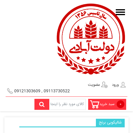
ورود
عضویت
09113730522 , 09121303609
۰
سبد خرید
شالیکوبی برنج