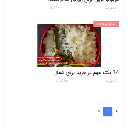
مدیریت
98 آذر 8
منابع ومقالات
14 نکته مهم در خرید برنج شمال
مدیریت
98 آذر 3
Next
Previous
»
1
«