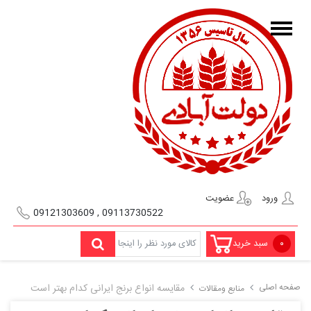
ورود
عضویت
09113730522 , 09121303609
۰
سبد خرید
صفحه اصلی
مقایسه انواع برنج ایرانی کدام بهتر است
منابع ومقالات