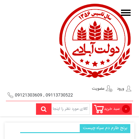
ورود
عضویت
09113730522 , 09121303609
۰
سبد خرید
برنج طارم دم سیاه چیست